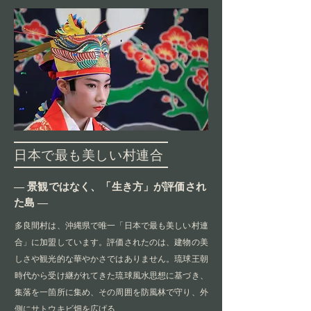
日本で最も美しい村連合
― 景観ではなく、「生き方」が評価され
た島 ―
多良間村は、沖縄県で唯一「日本で最も美しい村連
合」に加盟しています。評価されたのは、建物の美
しさや観光的な華やかさではありません。琉球王朝
時代から受け継がれてきた琉球風水思想に基づき、
集落を一箇所に集め、その周囲を防風林で守り、外
側にサトウキビ畑を広げる