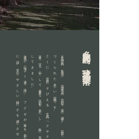
多良間島の琉球風水集落
。
海
風
が
心
地
よ
く
通
り
抜
け
、
フ
ク
ギ
が
家
々
を
包
む
景
観
は
、
訪
れ
る
人
に
深
い
安
心
と
や
さ
し
い
静
け
さ
を
感
じ
さ
せ
ま
す
。
と
く
に
、
背
後
に
そ
び
え
る
玄
武
の
「
ク
サ
テ
ィ
ム
イ
」
は
、
集
落
を
守
る
山
と
し
て
重
要
な
役
割
を
果
た
し
、
島
に
安
定
し
た
氣
を
も
た
ら
し
て
き
ま
し
た
。
多
良
間
島
の
集
落
は
、
琉
球
風
水
の
思
想
を
受
け
継
ぎ
、
自
然
と
調
和
す
る
よ
う
に
形
づ
く
ら
れ
た
美
し
い
空
間
で
す