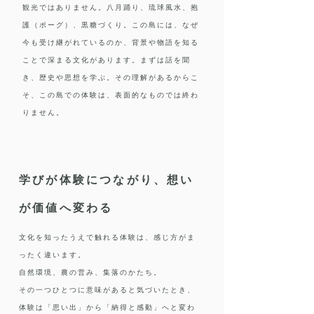
観光ではありません。八月踊り、琉球風水、抱
護（ポーグ）、黒糖づくり。この島には、なぜ
今も受け継がれているのか、背景や物語を知る
ことで深まる文化があります。まずは話を聞
き、歴史や思想を学ぶ。その理解があるからこ
そ、この島での体験は、表面的なものでは終わ
りません。
学びが体験につながり、想い
が価値へ変わる
文化を知ったうえで触れる体験は、感じ方がま
ったく違います。
自然環境、農の営み、集落のかたち。
その一つひとつに意味があると気づいたとき、
体験は「思い出」から「納得と感動」へと変わ