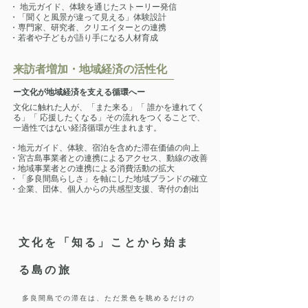
・ 地元ガイド、体験を通じたストーリー発信
・「聞くと風景が違って見える」体験設計
・専門家、研究者、クリエイターとの連携
・若者や子どもが語り手になる人材育成
来訪者増加・地域経済の活性化
ー文化が地域経済を支える循環へー
文化に触れた人が、「また来る」「 誰かを連れてく
る」「 応援したくなる」その流れをつくることで、
一過性ではない経済循環が生まれます。
・地元ガイド、体験、宿泊を含めた滞在価値の向上
・宮古島事業者との連携によるアクセス、動線の改善
・地域事業者との連携による消費活動の拡大
・「多良間島らしさ」を軸にした地域ブランドの確立
・企業、団体、個人からの共感型支援、寄付の創出
文化を「知る」ことから始ま
る島の旅
多良間島での滞在は、ただ景色を眺めるだけの