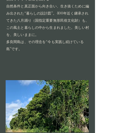
自然条件と真正面から向き合い、生き抜くために編
み出された“暮らしの設計図”。400年近く継承され
てきた八月踊り（国指定重要無形民俗文化財）も、
この風土と暮らしの中から生まれました。美しい村
を、美しいままに。
多良間島は、その理念を“今も実践し続けている
島”です。