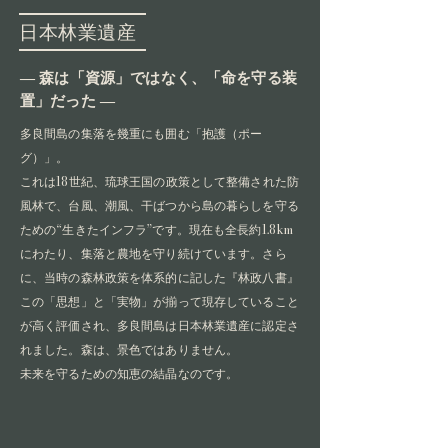
日本林業遺産
― 森は「資源」ではなく、「命を守る装
置」だった ―
多良間島の集落を幾重にも囲む「抱護（ポー
グ）」。
これは18世紀、琉球王国の政策として整備された防
風林で、台風、潮風、干ばつから島の暮らしを守る
ための“生きたインフラ”です。現在も全長約1.8km
にわたり、集落と農地を守り続けています。さら
に、当時の森林政策を体系的に記した『林政八書』
この「思想」と「実物」が揃って現存していること
が高く評価され、多良間島は日本林業遺産に認定さ
れました。森は、景色ではありません。
未来を守るための知恵の結晶なのです。