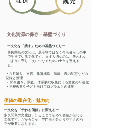
文化資源の保存・基盤づくり
ー文化を「残す」ための基盤づくりー
多良間島の文化は、展示物ではなく今も暮らしの中
で生きている文化です。まず大切なのは、失われな
いように守り、次につなぐための土台を整えるこ
と。
・八月踊り、方言、集落構造、御嶽、農の知恵などの
記録と整理
・ 聞き書き、調査、体系的な収集による文化の可視化
・学校教育や子ども向けプログラムとの連動
価値の顕在化・魅力向上
ー文化を「伝わる価値」に変えるー
多良間島の文化は、知ることで初めて価値が伝わる
文化です。だからこそ、専門性と分かりやすさの両
立が重要になります。