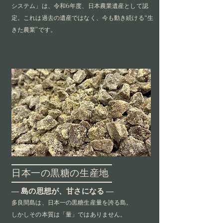
システム」は、令和6年度、日本農業遺産として認
定。これは過去の遺産ではなく、今も動き続ける“生
きた農業”です。
日本一の黒糖の生産地
― 島の思想が、甘さになる ―
多良間島は、日本一の黒糖生産量を誇る島。
しかしその本質は「量」ではありません。