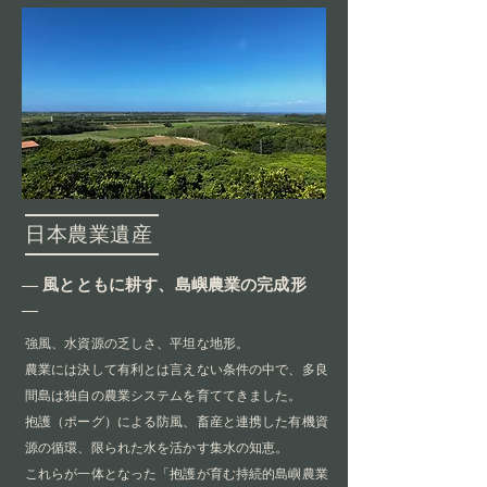
日本農業遺産
― 風とともに耕す、島嶼農業の完成形
―
強風、水資源の乏しさ、平坦な地形。
農業には決して有利とは言えない条件の中で、多良
間島は独自の農業システムを育ててきました。
抱護（ポーグ）による防風、畜産と連携した有機資
源の循環、限られた水を活かす集水の知恵。
これらが一体となった「抱護が育む持続的島嶼農業