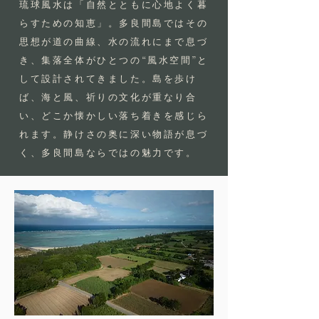
琉球風水は「自然とともに心地よく暮
らすための知恵」。多良間島ではその
思想が道の曲線、水の流れにまで息づ
き、集落全体がひとつの“風水空間”と
して設計されてきました。島を歩け
ば、海と風、祈りの文化が重なり合
い、どこか懐かしい落ち着きを感じら
れます。静けさの奥に深い物語が息づ
く、多良間島ならではの魅力です。