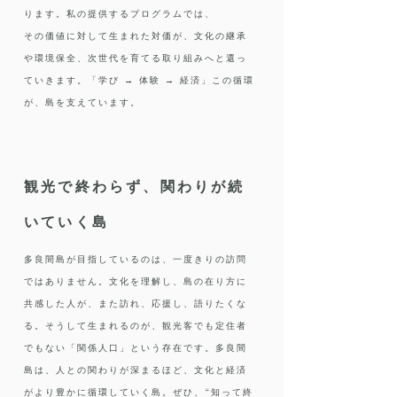
ります。私の提供するプログラムでは、
その価値に対して生まれた対価が、文化の継承
や環境保全、次世代を育てる取り組みへと還っ
ていきます。「学び → 体験 → 経済」この循環
が、島を支えています。
観光で終わらず、関わりが続
いていく島
多良間島が目指しているのは、一度きりの訪問
ではありません。文化を理解し、島の在り方に
共感した人が、また訪れ、応援し、語りたくな
る。そうして生まれるのが、観光客でも定住者
でもない「関係人口」という存在です。多良間
島は、人との関わりが深まるほど、文化と経済
がより豊かに循環していく島。ぜひ、“知って終