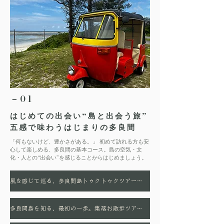
－01
はじめての出会い“島と出会う旅”
五感で味わうはじまりの多良間
「何もないけど、豊かさがある。」 初めて訪れる方も安
心して楽しめる、多良間の基本コース。島の空気・文
化・人との“出会い”を感じることからはじめましょう。
風を感じて巡る、多良間島トゥクトゥクツアー― 島の暮らしと物語に出会う、特別な島時間 ―
多良間島を知る、最初の一歩。集落お散歩ツアー ー暮らしの中に息づく美しさを歩くー