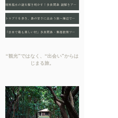
琉球風水の謎を解き明かす！多良間島 謎解きアドベンチャー（移動手段選択制）
トゥブリを歩き、島の甘さに出会う旅〜海辺で楽しむ黒糖コーヒーとカチ割り黒糖体験〜
「日本で最も美しい村」多良間島・集落散策ツアー ― 暮らしの中に息づく、美しさの理由を歩いて知る ―
“観光”ではなく、“出会い”からは
じまる旅。