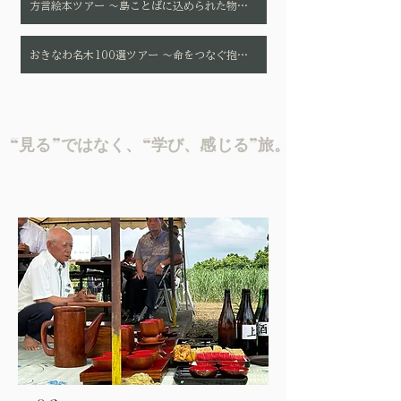
方言絵本ツアー ～島ことばに込められた物語～
おきなわ名木100選ツアー ～命をつなぐ抱護林（ポーグ）の世界～
“見る”ではなく、“学び、感じる”旅。