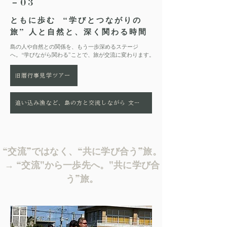
－03
ともに歩む “学びとつながりの
旅” 人と自然と、深く関わる時間
島の人や自然との関係を、もう一歩深めるステージ
へ。“学びながら関わる”ことで、旅が交流に変わります。
旧暦行事見学ツアー
追い込み漁など、島の方と交流しながら 文化を体験するツアー
“交流”ではなく、“共に学び合う”旅。
→ “交流"から一歩先へ。"共に学び合
う”旅。