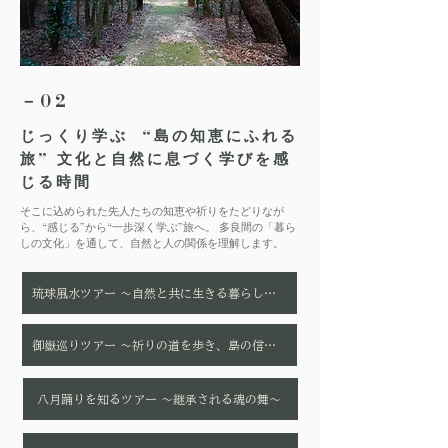
－02
じっくり学ぶ “島の知恵にふれる
旅” 文化と自然に息づく学びを感
じる時間
そこに込められた先人たちの知恵や祈りをたどりなが
ら、“感じる”から“一歩深く学ぶ”旅へ。 多良間の「暮ら
しの文化」を通して、自然と人の関係を理解します。
琉球風水ツアー ～自然と共に生きる暮らしの知恵～
御嶽巡りツアー ～祈りの道を歩き、島の信仰を知る～
八月踊りを知るツアー ～継承される魂の舞～