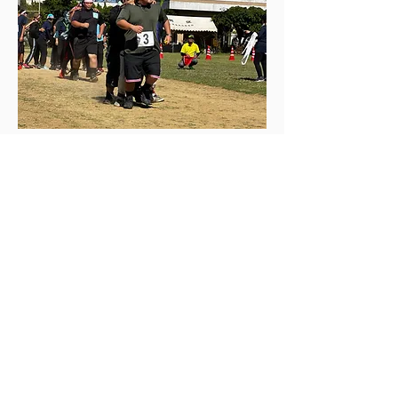
－04
心を重ねる “共に創る旅” 島の仲
間と未来を描く、共創の時間
島の文化や行事に“参加”し、地域の一員として関わる。
島の人と並んで汗を流し、笑い、語り合う。そこから生
まれるのは、かけがえのない絆です。
村民運動会に参加するツアー
LNTトレーナーとビーチクリーン＆ アウェアネスワークショップ（修了証あり）